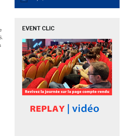
Notice
EVENT CLIC
e
S.
s