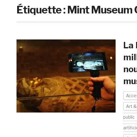
Étiquette :
Mint Museum C
La 
mil
nou
mu
Acces
Art &
public
artifici