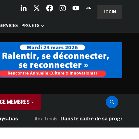
LOGIN
SERVICES – PROJETS
CE MEMBRES
as
Dans le cadre de sa programmation amé
il y a 1 mois