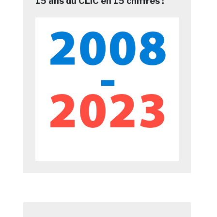
15 ans du CLIC en 15 chiffres !