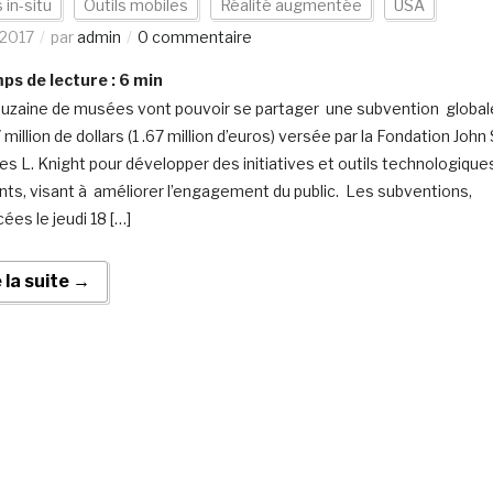
 in-situ
Outils mobiles
Réalité augmentée
USA
/2017
par
admin
0 commentaire
s de lecture :
6
min
uzaine de musées vont pouvoir se partager une subvention global
 million de dollars (1 .67 million d’euros) versée par la Fondation John 
es L. Knight pour développer des initiatives et outils technologique
nts, visant à améliorer l’engagement du public. Les subventions,
ées le jeudi 18 […]
e la suite →