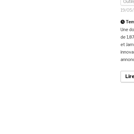
Outils
19/05
Temp
Une do
de 1,87
et Jam
innova
annonc
Lir