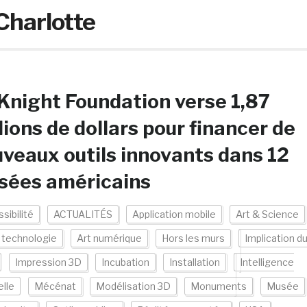
harlotte
Knight Foundation verse 1,87
lions de dollars pour financer de
veaux outils innovants dans 12
sées américains
sibilité
ACTUALITÉS
Application mobile
Art & Science
 technologie
Art numérique
Hors les murs
Implication d
Impression 3D
Incubation
Installation
Intelligence
elle
Mécénat
Modélisation 3D
Monuments
Musée