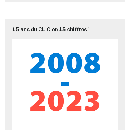
15 ans du CLIC en 15 chiffres !