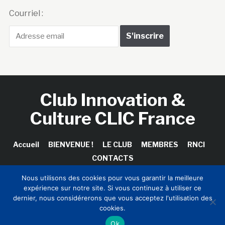
Courriel :
Club Innovation &
Culture CLIC France
Accueil
BIENVENUE !
LE CLUB
MEMBRES
RNCI
CONTACTS
Nous utilisons des cookies pour vous garantir la meilleure
expérience sur notre site. Si vous continuez à utiliser ce
dernier, nous considérerons que vous acceptez l'utilisation des
Copyright © 2026 Club Innovation & Culture CLIC France /
cookies.
Sinapses Conseils
Ok