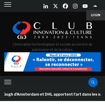
LOGIN
L'innovation technologique et sociale au service du
patrimoine et de la culture
h d’Amsterdam et DHL apportent l’art dans les salles d