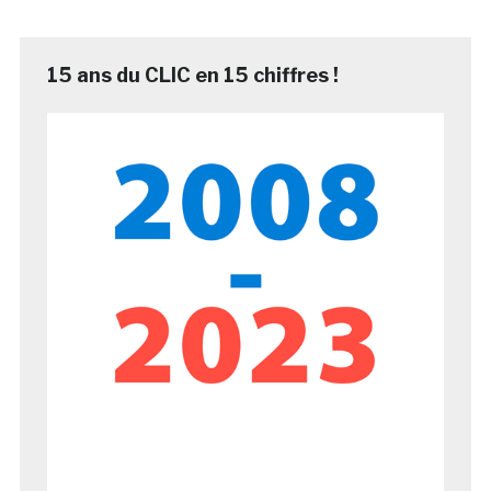
15 ans du CLIC en 15 chiffres !