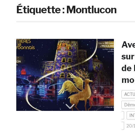
Étiquette :
Montlucon
Ave
sur
de 
mo
ACTU
Démo
IN
20/