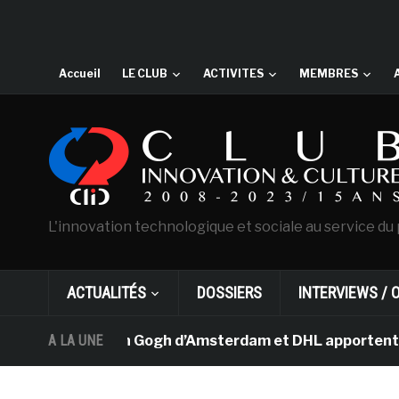
Accueil
LE CLUB
ACTIVITES
MEMBRES
L'innovation technologique et sociale au service du 
ACTUALITÉS
DOSSIERS
INTERVIEWS / 
e musée Van Gogh d’Amsterdam et DHL apportent l’art da
A LA UNE