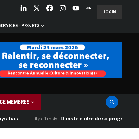
LOGIN
SERVICES – PROJETS
CE MEMBRES
as
Dans le cadre de sa programmation amé
il y a 1 mois