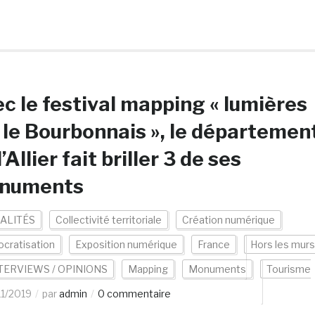
c le festival mapping « lumières
 le Bourbonnais », le départemen
l’Allier fait briller 3 de ses
numents
ALITÉS
Collectivité territoriale
Création numérique
cratisation
Exposition numérique
France
Hors les murs
TERVIEWS / OPINIONS
Mapping
Monuments
Tourisme
11/2019
par
admin
0 commentaire