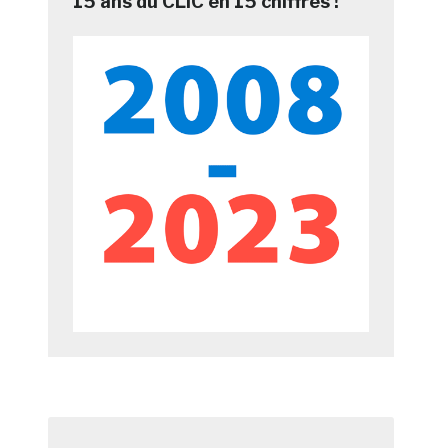
15 ans du CLIC en 15 chiffres !