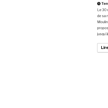
Temp
Le 30 
de sa 
Moulin
propos
jusqu’
Lir