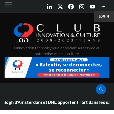
LOGIN
L'innovation technologique et sociale au service du
patrimoine et de la culture
h d’Amsterdam et DHL apportent l’art dans les salles de