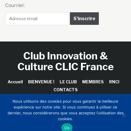
Courriel :
Club Innovation &
Culture CLIC France
Accueil
BIENVENUE !
LE CLUB
MEMBRES
RNCI
CONTACTS
Nous utilisons des cookies pour vous garantir la meilleure
expérience sur notre site. Si vous continuez à utiliser ce
dernier, nous considérerons que vous acceptez l'utilisation des
Copyright © 2026 Club Innovation & Culture CLIC France /
cookies.
Sinapses Conseils
Ok