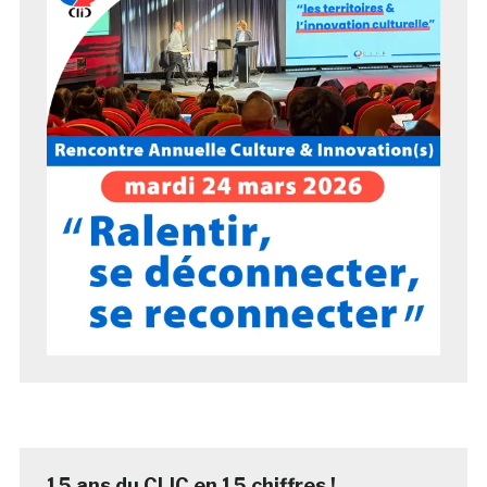
15 ans du CLIC en 15 chiffres !