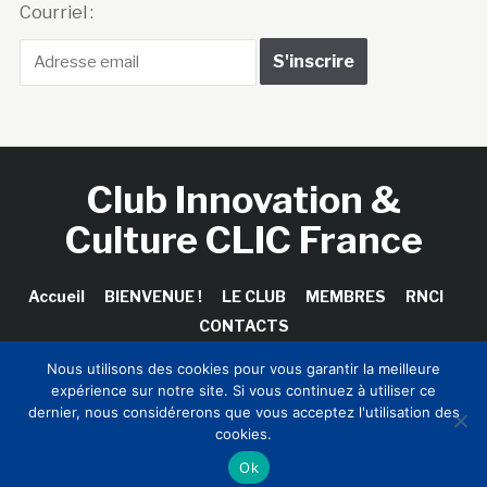
Courriel :
Club Innovation &
Culture CLIC France
Accueil
BIENVENUE !
LE CLUB
MEMBRES
RNCI
CONTACTS
Nous utilisons des cookies pour vous garantir la meilleure
expérience sur notre site. Si vous continuez à utiliser ce
dernier, nous considérerons que vous acceptez l'utilisation des
Copyright © 2026 Club Innovation & Culture CLIC France /
cookies.
Sinapses Conseils
Ok