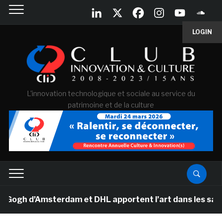
LOGIN
L'innovation technologique et sociale au service du
patrimoine et de la culture
gh d’Amsterdam et DHL apportent l’art dans les salles d