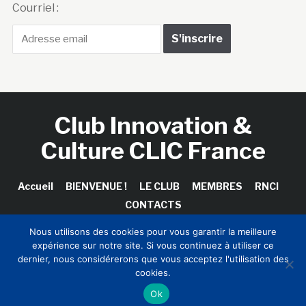
Courriel :
Club Innovation &
Culture CLIC France
Accueil
BIENVENUE !
LE CLUB
MEMBRES
RNCI
CONTACTS
Nous utilisons des cookies pour vous garantir la meilleure
expérience sur notre site. Si vous continuez à utiliser ce
dernier, nous considérerons que vous acceptez l'utilisation des
Copyright © 2026 Club Innovation & Culture CLIC France /
cookies.
Sinapses Conseils
Ok