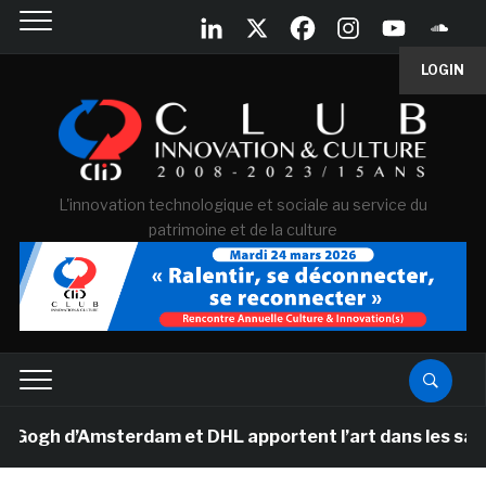
LOGIN
L'innovation technologique et sociale au service du
patrimoine et de la culture
h d’Amsterdam et DHL apportent l’art dans les salles de