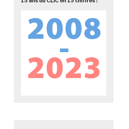
15 ans du CLIC en 15 chiffres !