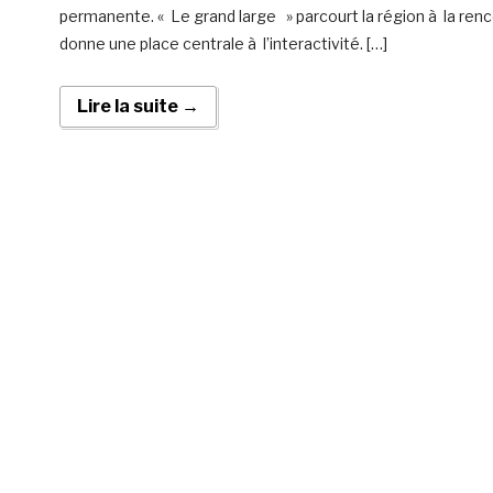
permanente. « Le grand large » parcourt la région à la re
donne une place centrale à l’interactivité. […]
Lire la suite →