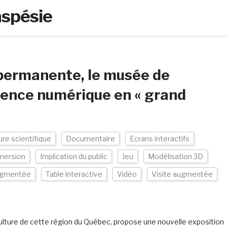
aspésie
 permanente, le musée de
ience numérique en « grand
ure scientifique
Documentaire
Ecrans interactifs
mersion
Implication du public
Jeu
Modélisation 3D
augmentée
Table interactive
Vidéo
Visite augmentée
 culture de cette région du Québec, propose une nouvelle exposition