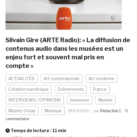
Silvain Gire (ARTE Radio): « La diffusion de
contenus audio dans les musées est un
enjeu fort et souvent mal pris en
compte »
ACTUALITÉS
Art contemporain
Art moderne
Création numérique
Evénements
France
INTERVIEWS / OPINIONS
Jeunesse
Musée
Musée Orsay
Musique
28/04/2016
par
Rédaction 1
0
commentaire
Temps de lecture :
11
min