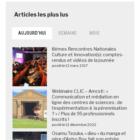
AUJOURD’HUI
SEMAINE
MOIS
8èmes Rencontres Nationales
Culture et Innovation(s): comptes-
rendus et vidéos de la journée
posté le 12 mars 2017
Webinaire CLIC – Amcsti : «
Communication et médiation en
ligne des centres de sciences : de
l’expérimentation à la pérennisation
? » / Plus de 95 professionnels
inscrits !
posté le 12 décembre 2022
Osamu Tezuka, « dieu » du manga et
père d’Astro Boy, fait son entrée