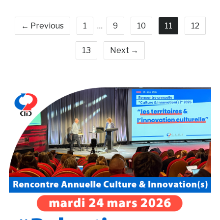
← Previous
1
…
9
10
11
12
13
Next →