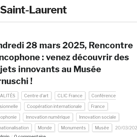
Saint-Laurent
dredi 28 mars 2025, Rencontre
ncophone : venez découvrir des
jets innovants au Musée
nuschi !
ALITÉS
Centre d'art
CLIC France
Conférence
sionnelle
Coopération internationale
France
cophonie
Innovation numérique
Innovation sociale
nationalisation
Monde
Monuments
Musée
20/03/20
dmin
0 commentaire