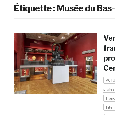
Étiquette :
Musée du Bas-
Ven
fra
pro
Cer
ACTU
profes
Fran
Inter
par
a