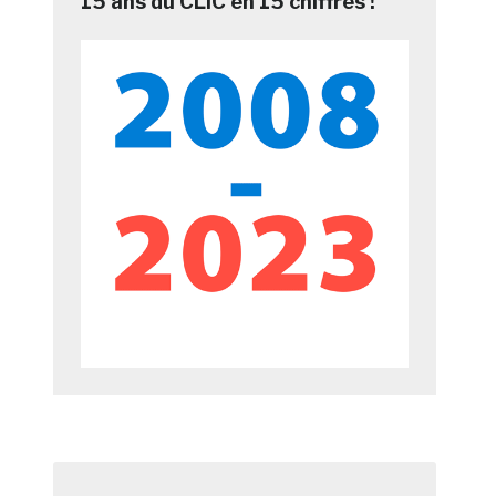
15 ans du CLIC en 15 chiffres !