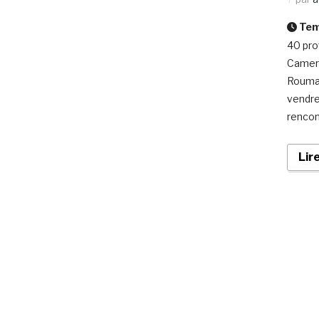
Temp
40 pro
Camero
Rouman
vendre
rencon
Lir