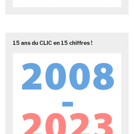
15 ans du CLIC en 15 chiffres !