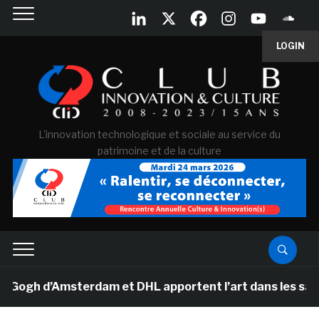
LOGIN
L'innovation technologique et sociale au service du
patrimoine et de la culture
h d’Amsterdam et DHL apportent l’art dans les salles d