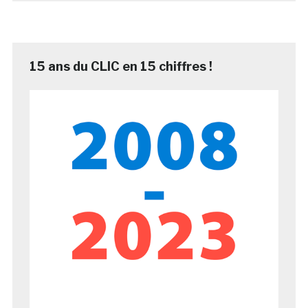
15 ans du CLIC en 15 chiffres !