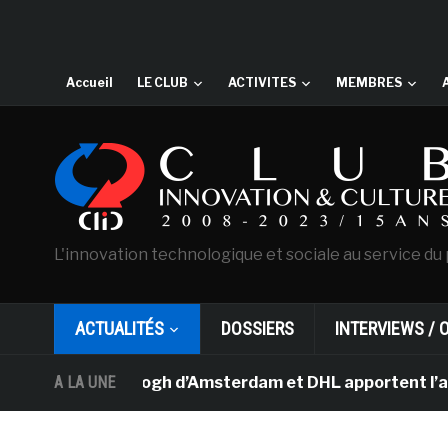
Accueil
LE CLUB
ACTIVITES
MEMBRES
L'innovation technologique et sociale au service du 
ACTUALITÉS
DOSSIERS
INTERVIEWS / 
sée Van Gogh d’Amsterdam et DHL apportent l’art dans le
A LA UNE