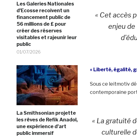
Les Galeries Nationales
d’Ecosse recoivent un
« Cet accès p
financement public de
56 millions de £ pour
enjeu de 
créer des réserves
d’édu
visitables et rajeunir leur
public
01/07/2026
« Liberté, égalité, g
Sous ce leitmotiv dé
contemporaine port
La Smithsonian projette
les rêves de Refik Anadol,
« La gratuité 
une expérience d’art
culturelle d
public immersif