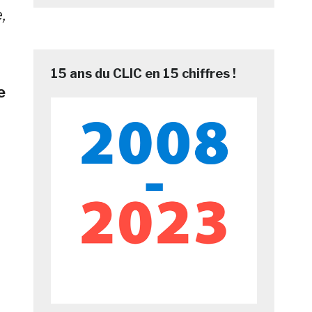
,
15 ans du CLIC en 15 chiffres !
e