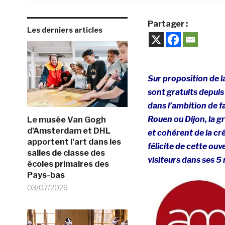
Partager :
Les derniers articles
Sur proposition de l
sont gratuits depuis 
dans l’ambition de fa
Rouen ou Dijon, la 
Le musée Van Gogh
d’Amsterdam et DHL
et cohérent de la cr
apportent l’art dans les
félicite de cette o
salles de classe des
visiteurs dans ses 5
écoles primaires des
Pays-bas
03/07/2026