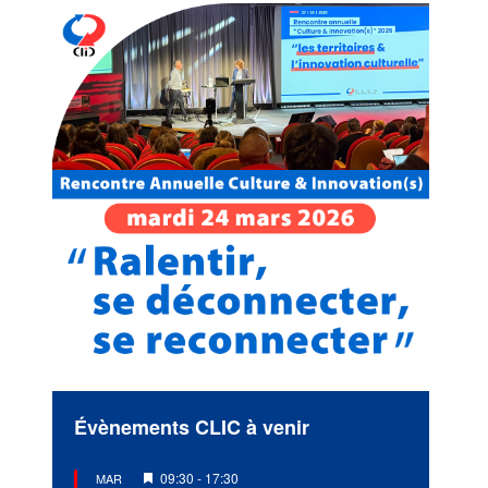
Évènements CLIC à venir
Mis
09:30
-
17:30
MAR