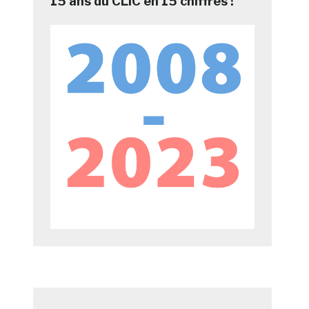
15 ans du CLIC en 15 chiffres !