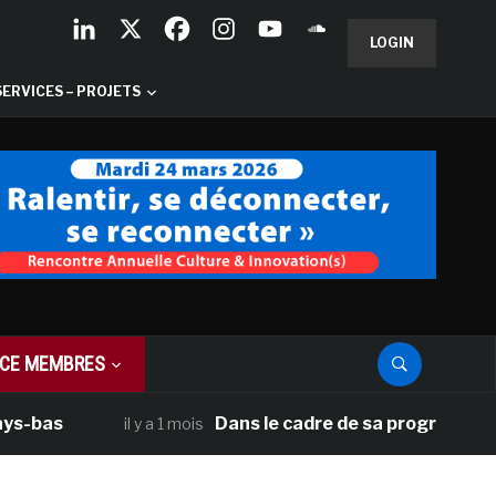
LOGIN
SERVICES – PROJETS
CE MEMBRES
as
Dans le cadre de sa programmation amé
il y a 1 mois