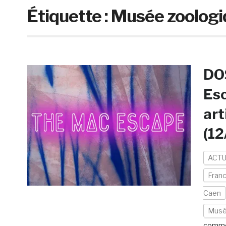
Étiquette :
Musée zoologi
DOS
Esc
art
(12
ACTU
Fran
Caen
Musé
comme