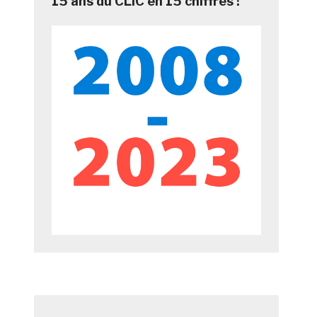
15 ans du CLIC en 15 chiffres !