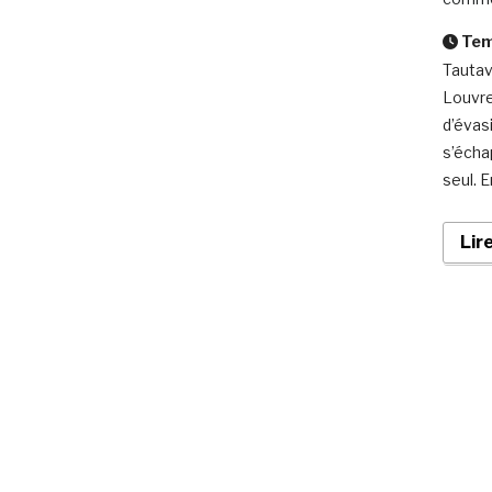
Temp
Tautav
Louvre
d’évas
s’écha
seul. E
Lir