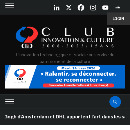
LOGIN
L'innovation technologique et sociale au service du
patrimoine et de la culture
h d’Amsterdam et DHL apportent l’art dans les salles d