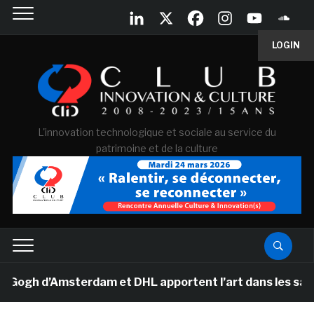
LOGIN
L'innovation technologique et sociale au service du
patrimoine et de la culture
h d’Amsterdam et DHL apportent l’art dans les salles d