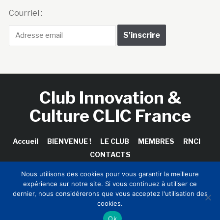
Courriel :
Club Innovation &
Culture CLIC France
Accueil
BIENVENUE !
LE CLUB
MEMBRES
RNCI
CONTACTS
Nous utilisons des cookies pour vous garantir la meilleure
expérience sur notre site. Si vous continuez à utiliser ce
dernier, nous considérerons que vous acceptez l'utilisation des
Copyright © 2026 Club Innovation & Culture CLIC France /
cookies.
Sinapses Conseils
Ok