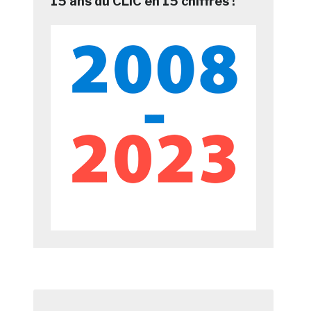
15 ans du CLIC en 15 chiffres !