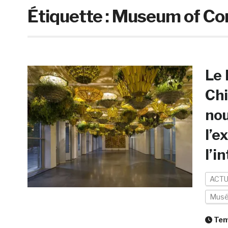
Étiquette :
Museum of Con
Le 
Ch
nou
l’e
l’i
ACTU
Mus
Temp