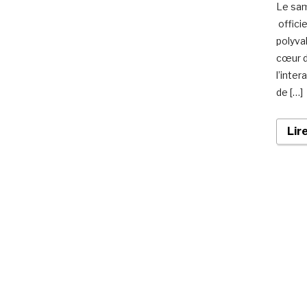
Le sam
offici
polyva
cœur d
l’inter
de […]
Lir