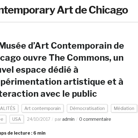
temporary Art de Chicago
Musée d’Art Contemporain de
icago ouvre The Commons, un
vel espace dédié à
xpérimentation artistique et à
nteraction avec le public
ALITÉS
Art contemporain
Démocratisation
Médiation
ée
USA
24/10/2017
par
admin
0 commentaire
s de lecture :
6
min