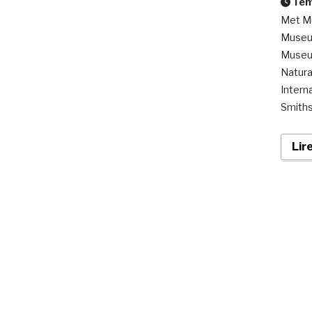
Temp
Met Mu
Museum
Museum
Natura
Intern
Smiths
Lir