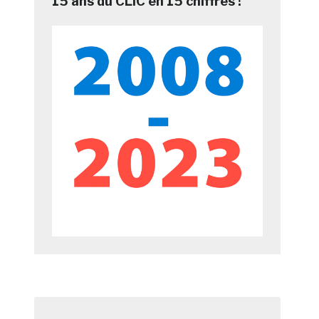
15 ans du CLIC en 15 chiffres !