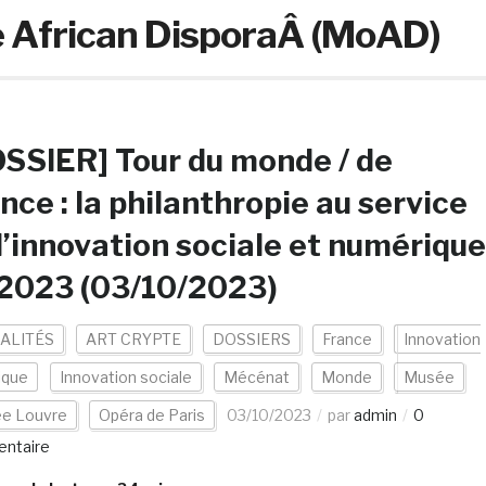
 African DisporaÂ (MoAD)
SSIER] Tour du monde / de
nce : la philanthropie au service
l’innovation sociale et numérique
 2023 (03/10/2023)
ALITÉS
ART CRYPTE
DOSSIERS
France
Innovation
ique
Innovation sociale
Mécénat
Monde
Musée
e Louvre
Opéra de Paris
03/10/2023
par
admin
0
ntaire