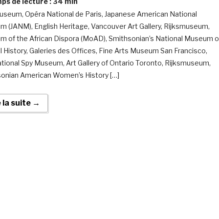
s de lecture :
34
min
seum, Opéra National de Paris, Japanese American National
 (JANM), English Heritage, Vancouver Art Gallery, Rijksmuseum,
 of the African Dispora (MoAD), Smithsonian’s National Museum o
l History, Galeries des Offices, Fine Arts Museum San Francisco,
ational Spy Museum, Art Gallery of Ontario Toronto, Rijksmuseum,
onian American Women’s History […]
e la suite →