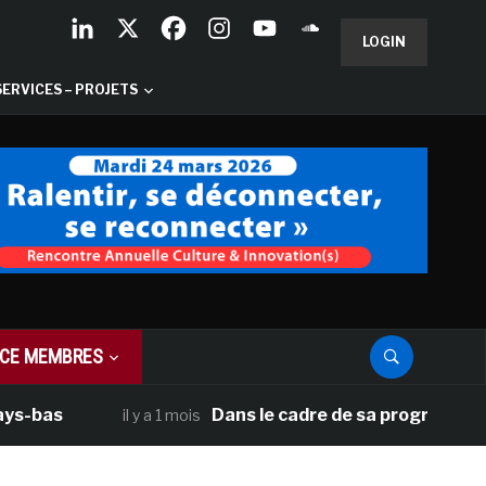
LOGIN
SERVICES – PROJETS
CE MEMBRES
as
Dans le cadre de sa programmation amé
il y a 1 mois