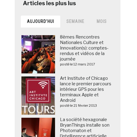
AUJOURD’HUI
SEMAINE
MOIS
8èmes Rencontres
Nationales Culture et
Innovation(s): comptes-
rendus et vidéos de la
journée
posté le 12 mars 2017
Art Institute of Chicago
lance le premier parcours
intérieur GPS pour les
terminaux Apple et
Android
posté le 21 février 2013
La société hexagonale
BryanThings installe son
Photomaton et
l’intelligence artificielle