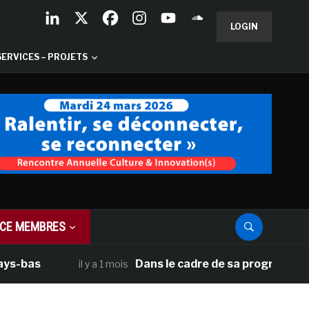
LOGIN
SERVICES – PROJETS
CE MEMBRES
as
Dans le cadre de sa programmation amé
il y a 1 mois