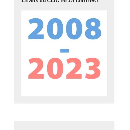
15 ans du CLIC en 15 chiffres !