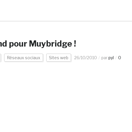
end pour Muybridge !
Réseaux sociaux
Sites web
26/10/2010
par
pyl
0