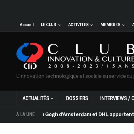
Accueil
LE CLUB
ACTIVITES
MEMBRES
L'innovation technologique et sociale au service du 
ACTUALITÉS
DOSSIERS
INTERVIEWS / 
e musée Van Gogh d’Amsterdam et DHL apportent l’art da
A LA UNE