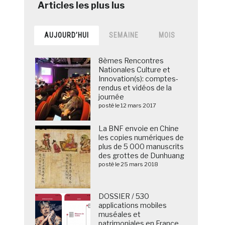
AUJOURD’HUI
SEMAINE
MOIS
8èmes Rencontres
Nationales Culture et
Innovation(s): comptes-
rendus et vidéos de la
journée
posté le 12 mars 2017
La BNF envoie en Chine
les copies numériques de
plus de 5 000 manuscrits
des grottes de Dunhuang
posté le 25 mars 2018
DOSSIER / 530
applications mobiles
muséales et
patrimoniales en France