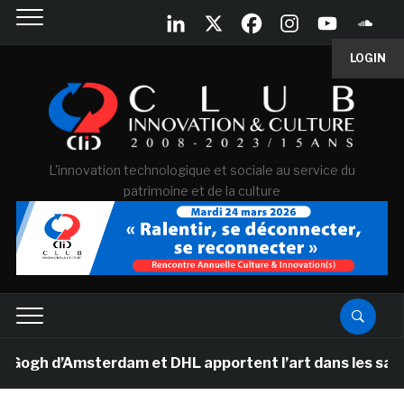
LOGIN
L'innovation technologique et sociale au service du
patrimoine et de la culture
h d’Amsterdam et DHL apportent l’art dans les salles de