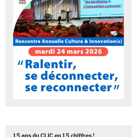
15 ans du CLIC en 15 chiffres !