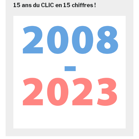
15 ans du CLIC en 15 chiffres !