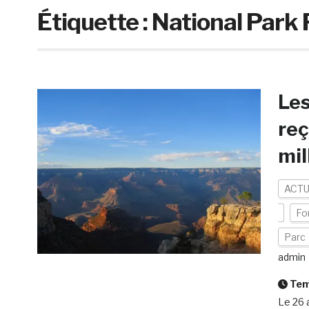
Étiquette :
National Park
Les
reç
mil
ACTU
Fo
Parc
admin
Temp
Le 26 