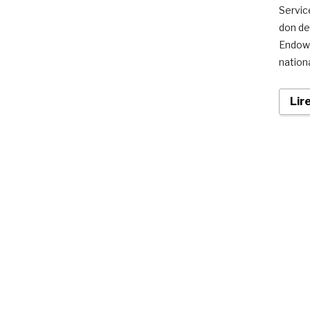
Service
don de 
Endowm
nation
Lir