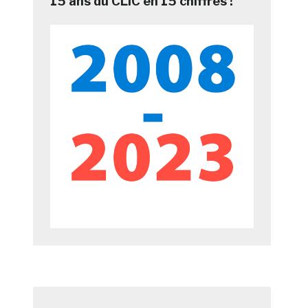
15 ans du CLIC en 15 chiffres !