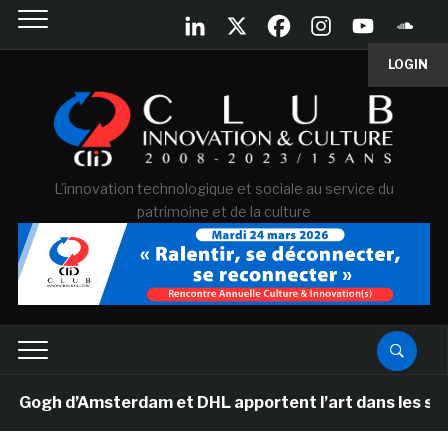
LOGIN
L'innovation technologique et sociale au service du
patrimoine et de la culture
gh d’Amsterdam et DHL apportent l’art dans les salles d