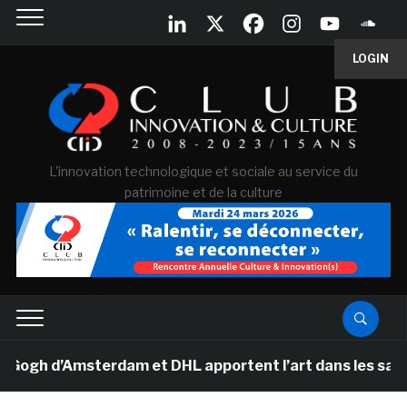
LOGIN
L'innovation technologique et sociale au service du
patrimoine et de la culture
h d’Amsterdam et DHL apportent l’art dans les salles de