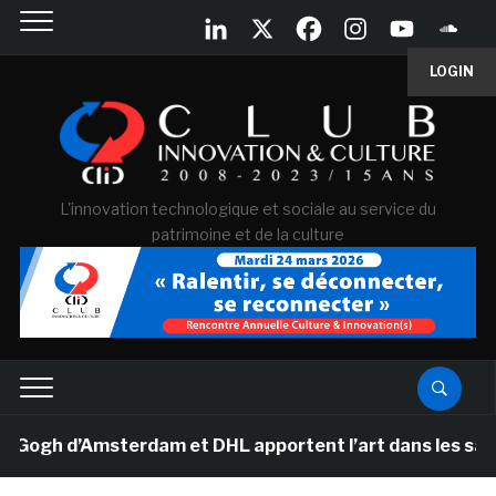
LOGIN
L'innovation technologique et sociale au service du
patrimoine et de la culture
gh d’Amsterdam et DHL apportent l’art dans les salles d