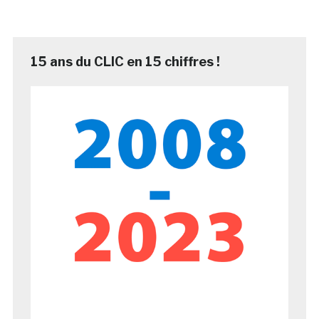
15 ans du CLIC en 15 chiffres !