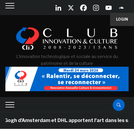
LOGIN
L'innovation technologique et sociale au service du
patrimoine et de la culture
h d’Amsterdam et DHL apportent l’art dans les salles d