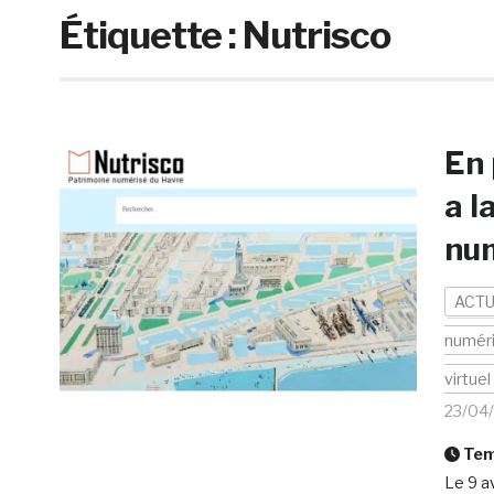
Étiquette :
Nutrisco
En 
a l
num
ACTU
numér
virtuel
23/04
Temp
Le 9 a