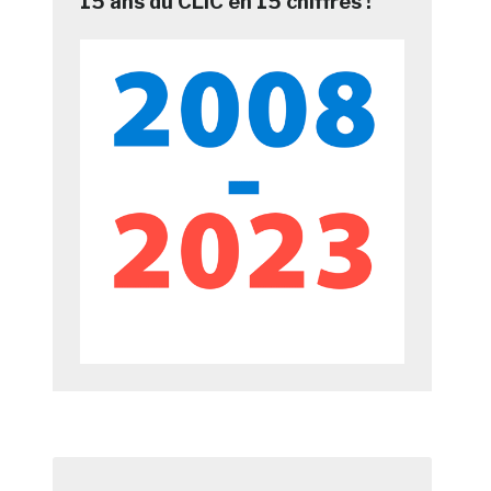
15 ans du CLIC en 15 chiffres !