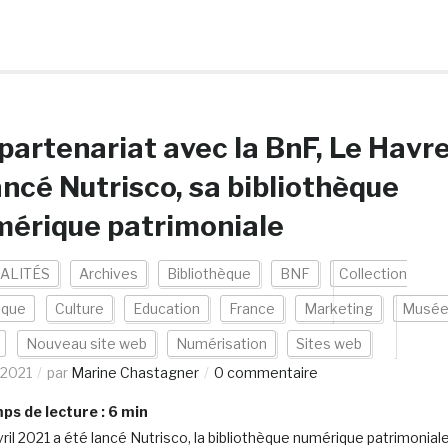
partenariat avec la BnF, Le Havr
ancé Nutrisco, sa bibliothèque
érique patrimoniale
ALITÉS
Archives
Bibliothèque
BNF
Collection
ique
Culture
Education
France
Marketing
Musé
Nouveau site web
Numérisation
Sites web
/2021
par
Marine Chastagner
0 commentaire
s de lecture :
6
min
vril 2021 a été lancé Nutrisco, la bibliothèque numérique patrimonial