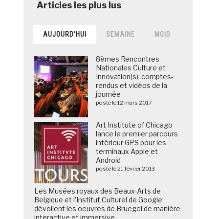
AUJOURD’HUI
SEMAINE
MOIS
8èmes Rencontres
Nationales Culture et
Innovation(s): comptes-
rendus et vidéos de la
journée
posté le 12 mars 2017
Art Institute of Chicago
lance le premier parcours
intérieur GPS pour les
terminaux Apple et
Android
posté le 21 février 2013
Les Musées royaux des Beaux-Arts de
Belgique et l’Institut Culturel de Google
dévoilent les oeuvres de Bruegel de manière
interactive et immersive