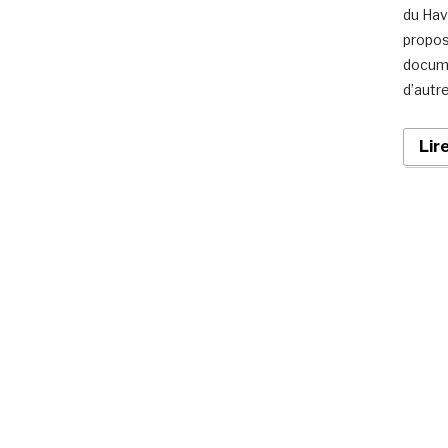
du Hav
propos
docume
d’autre
Lir