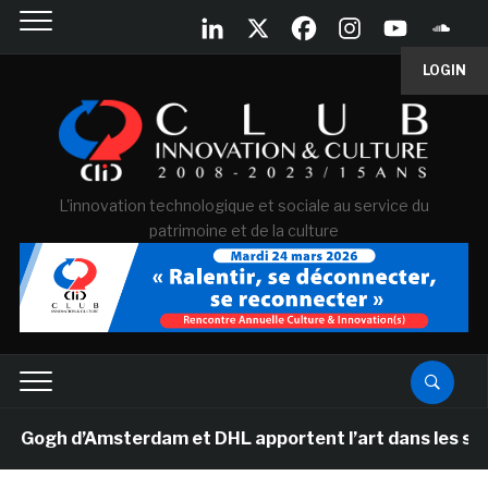
LOGIN
L'innovation technologique et sociale au service du
patrimoine et de la culture
gh d’Amsterdam et DHL apportent l’art dans les salles d