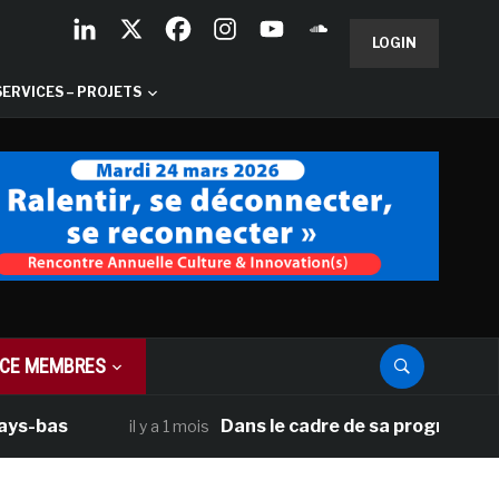
LOGIN
SERVICES – PROJETS
CE MEMBRES
as
Dans le cadre de sa programmation amé
il y a 1 mois