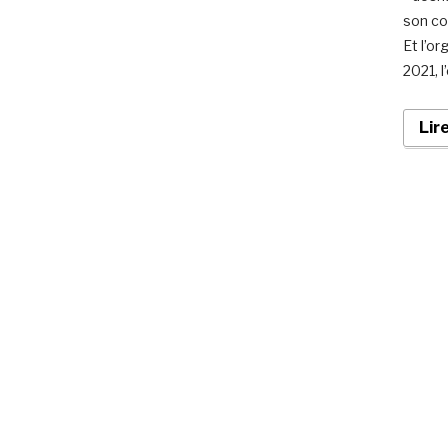
son co
Et l’o
2021, l
Lir