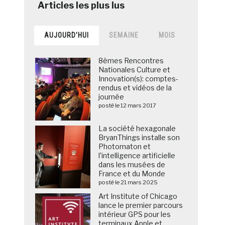
AUJOURD’HUI
SEMAINE
MOIS
8èmes Rencontres
Nationales Culture et
Innovation(s): comptes-
rendus et vidéos de la
journée
posté le 12 mars 2017
La société hexagonale
BryanThings installe son
Photomaton et
l’intelligence artificielle
dans les musées de
France et du Monde
posté le 21 mars 2025
Art Institute of Chicago
lance le premier parcours
intérieur GPS pour les
terminaux Apple et