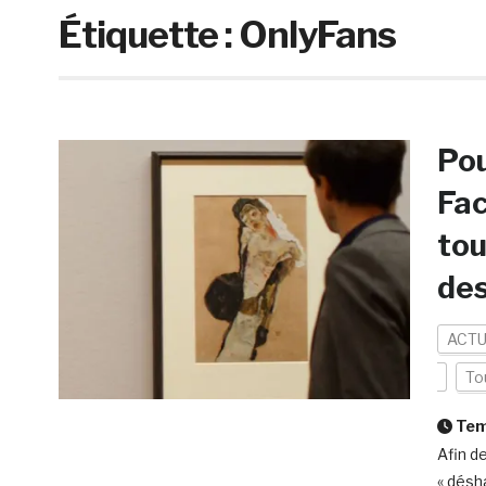
Étiquette :
OnlyFans
Pou
Fac
tou
des
ACTU
To
Temp
Afin d
« désh