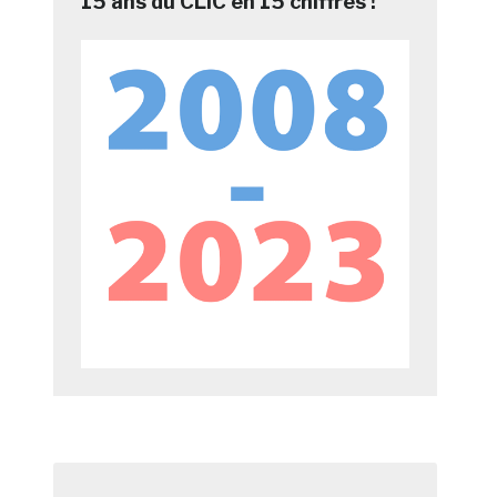
15 ans du CLIC en 15 chiffres !