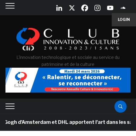
LOGIN
L'innovation technologique et sociale au service du
patrimoine et de la culture
gh d’Amsterdam et DHL apportent l’art dans les salles d