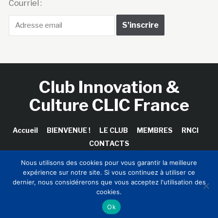
Courriel :
Club Innovation &
Culture CLIC France
Accueil
BIENVENUE !
LE CLUB
MEMBRES
RNCI
CONTACTS
Nous utilisons des cookies pour vous garantir la meilleure
expérience sur notre site. Si vous continuez à utiliser ce
dernier, nous considérerons que vous acceptez l'utilisation des
Copyright © 2026 Club Innovation & Culture CLIC France /
cookies.
Sinapses Conseils
Ok