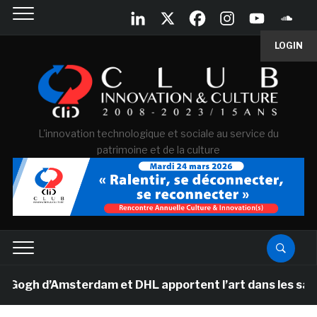
LOGIN
L'innovation technologique et sociale au service du
patrimoine et de la culture
gh d’Amsterdam et DHL apportent l’art dans les salles d