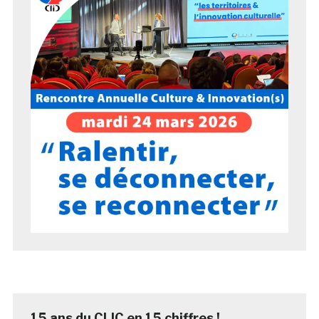
15 ans du CLIC en 15 chiffres !