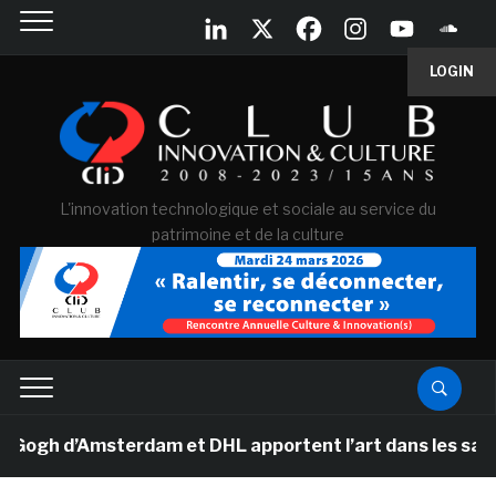
LOGIN
L'innovation technologique et sociale au service du
patrimoine et de la culture
h d’Amsterdam et DHL apportent l’art dans les salles de