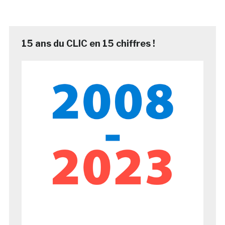
15 ans du CLIC en 15 chiffres !