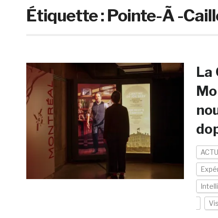
Étiquette :
Pointe-Ã -Cail
La 
Mon
nou
dop
ACTU
Expér
Intell
Vi