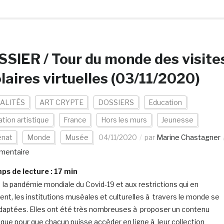
SIER / Tour du monde des visite
laires virtuelles (03/11/2020)
ALITÉS
ART CRYPTE
DOSSIERS
Education
tion artistique
France
Hors les murs
Jeunesse
nat
Monde
Musée
04/11/2020
par
Marine Chastagner
mentaire
s de lecture :
17
min
 la pandémie mondiale du Covid-19 et aux restrictions qui en
ent, les institutions muséales et culturelles à travers le monde se
daptées. Elles ont été très nombreuses à proposer un contenu
que pour que chacun puisse accéder en ligne à leur collection