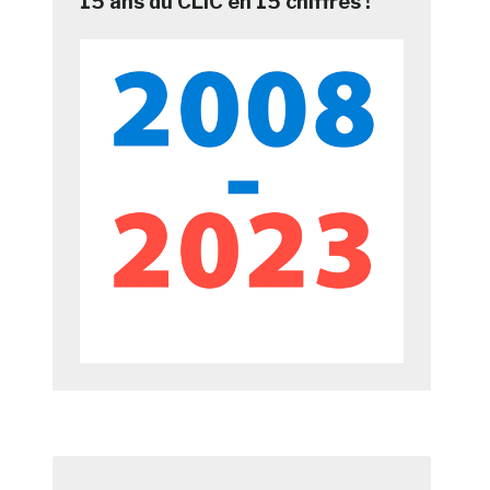
15 ans du CLIC en 15 chiffres !