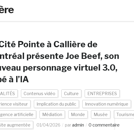
lère
Cité Pointe à Callière de
tréal présente Joe Beef, son
veau personnage virtuel 3.0,
é à l’IA
ALITÉS
Contenus vidéo
Culture
ENTREPRISES
ience visiteur
Implication du public
Innovation numérique
igence artificielle
Médiation
Monde
Musée
Tourism
site augmentée
01/04/2026
par
admin
0 commentaire