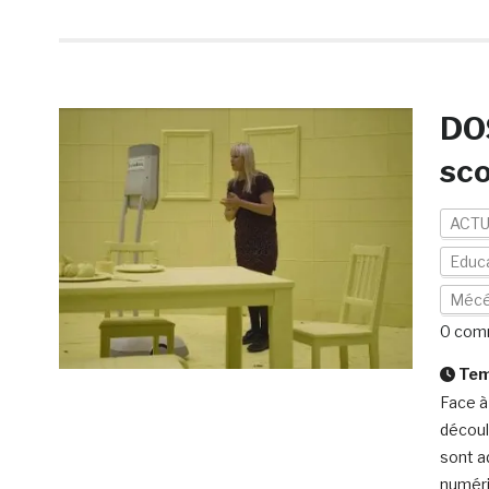
DOS
sco
ACTU
Educa
Mécé
0 com
Temp
Face à
découl
sont a
numéri