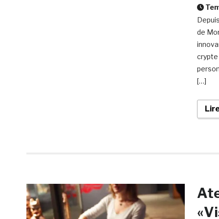
Temp
Depuis
de Mon
innova
crypte
person
[…]
Lir
Ate
«Vi