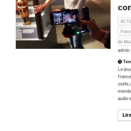
com
ACTU
Fran
de Me
admin
Temp
Le jeu
France
outils,
membre
audio e
Lir