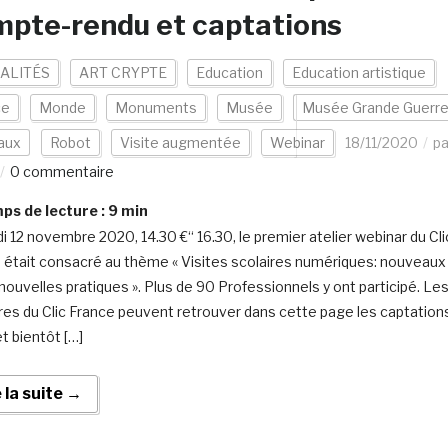
pte-rendu et captations
ALITÉS
ART CRYPTE
Education
Education artistique
ce
Monde
Monuments
Musée
Musée Grande Guerr
aux
Robot
Visite augmentée
Webinar
18/11/2020
pa
0 commentaire
s de lecture :
9
min
di 12 novembre 2020, 14.30 €“ 16.30, le premier atelier webinar du Cli
 était consacré au thème « Visites scolaires numériques: nouveaux
 nouvelles pratiques ». Plus de 90 Professionnels y ont participé. Le
s du Clic France peuvent retrouver dans cette page les captation
t bientôt […]
e la suite →