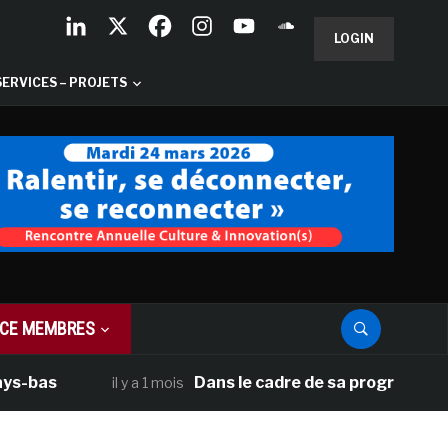
LOGIN
SERVICES – PROJETS
CE MEMBRES
s
Dans le cadre de sa programmation amér
il y a 1 mois