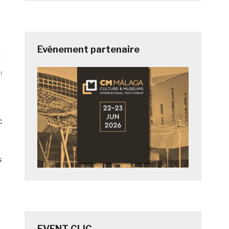
Evénement partenaire
e
r
c
s
s
EVENT CLIC