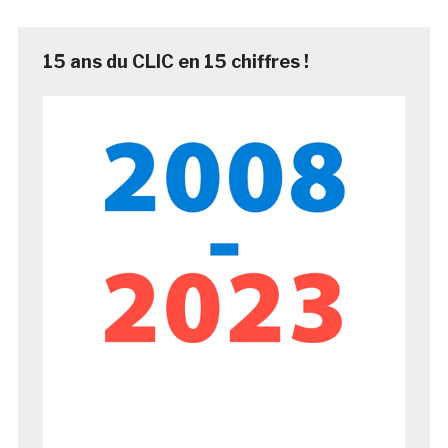
15 ans du CLIC en 15 chiffres !