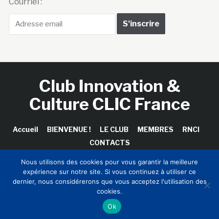
Courriel :
Club Innovation &
Culture CLIC France
Accueil
BIENVENUE !
LE CLUB
MEMBRES
RNCI
CONTACTS
Nous utilisons des cookies pour vous garantir la meilleure
expérience sur notre site. Si vous continuez à utiliser ce
dernier, nous considérerons que vous acceptez l'utilisation des
Copyright © 2026 Club Innovation & Culture CLIC France /
cookies.
Sinapses Conseils
Ok