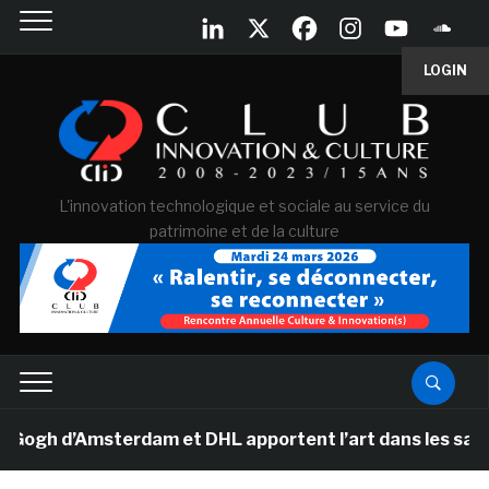
LOGIN
L'innovation technologique et sociale au service du
patrimoine et de la culture
gh d’Amsterdam et DHL apportent l’art dans les salles d