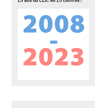
15 ans du CLIC en 15 chiffres !