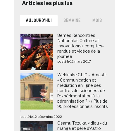
AUJOURD’HUI
SEMAINE
MOIS
8èmes Rencontres
Nationales Culture et
Innovation(s): comptes-
rendus et vidéos de la
journée
posté le 12 mars 2017
Webinaire CLIC – Amcsti :
« Communication et
médiation en ligne des
centres de sciences : de
l’expérimentation à la
pérennisation ? » / Plus de
95 professionnels inscrits
!
posté le 12 décembre 2022
Osamu Tezuka, « dieu » du
manga et père d’Astro