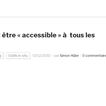
être « accessible » à tous les
g
Outils in-situ
02/12/2010
par
Simon Hübe
0 commentair