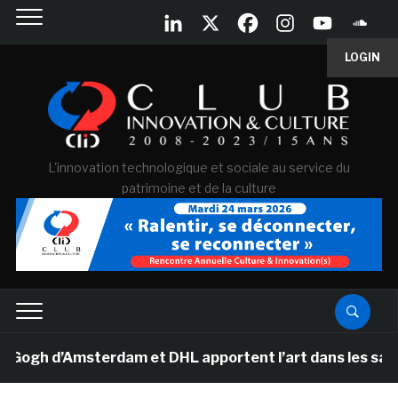
LOGIN
L'innovation technologique et sociale au service du
patrimoine et de la culture
gh d’Amsterdam et DHL apportent l’art dans les salles d