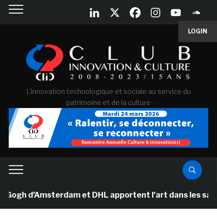
LOGIN
L'innovation technologique et sociale au service du
patrimoine et de la culture
h d’Amsterdam et DHL apportent l’art dans les salles de