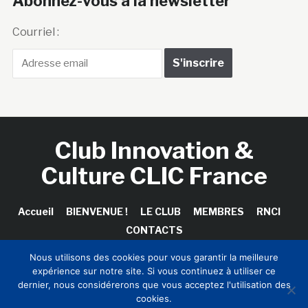
Abonnez-vous à la newsletter
Courriel :
Club Innovation &
Culture CLIC France
Accueil
BIENVENUE !
LE CLUB
MEMBRES
RNCI
CONTACTS
Nous utilisons des cookies pour vous garantir la meilleure
expérience sur notre site. Si vous continuez à utiliser ce
dernier, nous considérerons que vous acceptez l'utilisation des
Copyright © 2026 Club Innovation & Culture CLIC France /
cookies.
Sinapses Conseils