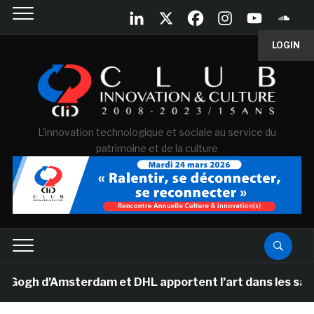
LOGIN
L'innovation technologique et sociale au service du
patrimoine et de la culture
h d’Amsterdam et DHL apportent l’art dans les salles d