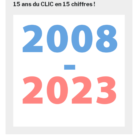
15 ans du CLIC en 15 chiffres !