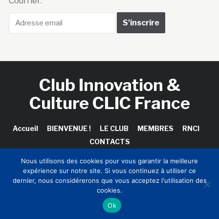
Courriel :
Club Innovation &
Culture CLIC France
Accueil
BIENVENUE !
LE CLUB
MEMBRES
RNCI
CONTACTS
Nous utilisons des cookies pour vous garantir la meilleure
expérience sur notre site. Si vous continuez à utiliser ce
dernier, nous considérerons que vous acceptez l'utilisation des
Copyright © 2026 Club Innovation & Culture CLIC France /
cookies.
Sinapses Conseils
Ok