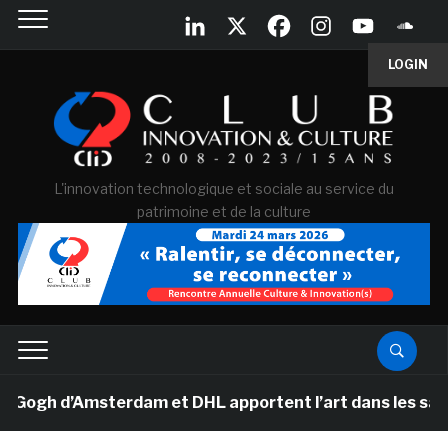
LOGIN
L'innovation technologique et sociale au service du
patrimoine et de la culture
gh d’Amsterdam et DHL apportent l’art dans les salles d