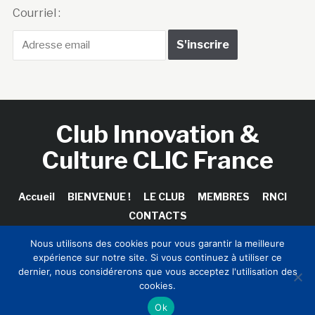
Courriel :
Club Innovation &
Culture CLIC France
Accueil
BIENVENUE !
LE CLUB
MEMBRES
RNCI
CONTACTS
Nous utilisons des cookies pour vous garantir la meilleure
expérience sur notre site. Si vous continuez à utiliser ce
dernier, nous considérerons que vous acceptez l'utilisation des
Copyright © 2026 Club Innovation & Culture CLIC France /
cookies.
Sinapses Conseils
Ok