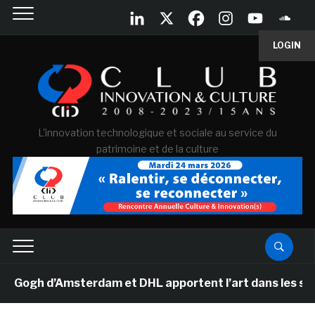
LOGIN
L'innovation technologique et sociale au service du
patrimoine et de la culture
gh d’Amsterdam et DHL apportent l’art dans les salles d